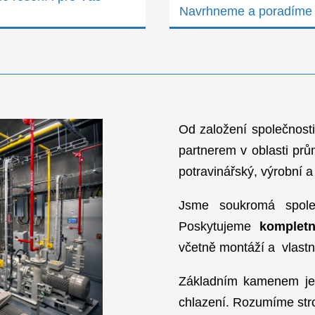
Nepřímé chl
Kompresory a kondenzátory
Ledové plo
Řídící systémy elektro a MaR
Reálné prov
Máme řešení i pro Vás
Navrhneme 
Od založení 
partnerem v 
potravinářsk
Jsme soukr