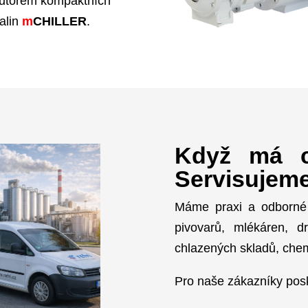
lním partnerem japonského
o region České republiky.
ize kompresorů
MYCOM
.
distributorem kompaktních
čů kapalin
m
CHILLER
.