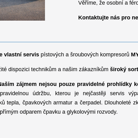
Když 
Servis
Máme praxi 
pivovarů, m
chlazených s
Pro naše zák
Věříme, že os
Kontaktujte
ti je vlastní servis
pístových a šroubových ko