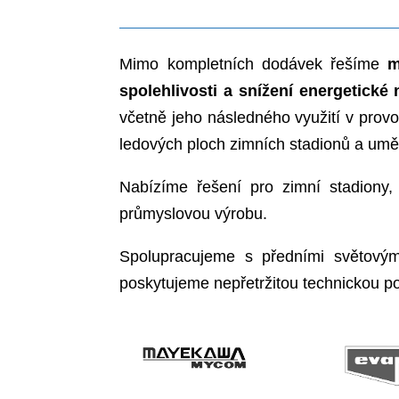
rozumíme chlaze
Realizujeme
kompletní nové
chlazení
podle individuálních po
Vypracujeme kompletní dokumen
elektro a MaR, projednáme s V
náležitosti, zrealizujeme dod
zprovozníme a zajistíme záruční i
Naše řešení přinášejí prokazat
Mimo kompletních dodávek ře