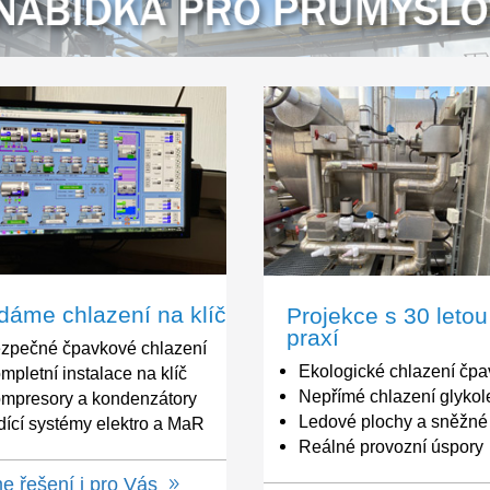
Dodáme chlazení na klíč
Projekce 
praxí
Bezpečné čpavkové chlazení
Ekologické
Kompletní instalace na klíč