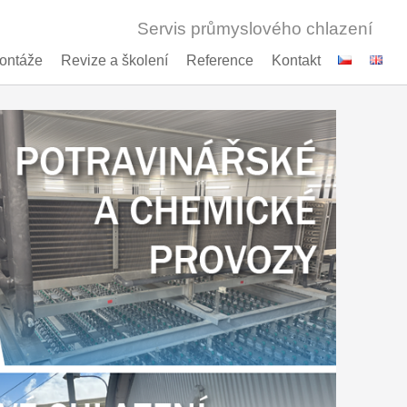
Servis průmyslové
Projekce a montáže
Revize a školení
Reference
K