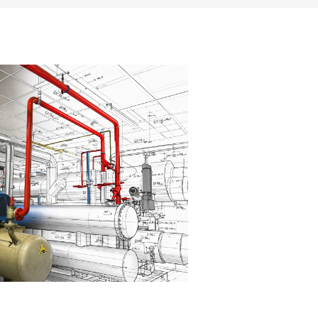
široký sortiment náhradních dílů
.
rohlídky kompresorů,
ale rádi pro Vás zajistím
 servis výparníků, vzduchových a odpařovacích
Dlouholeté zkušenosti máme se servisem
ledových
dy.