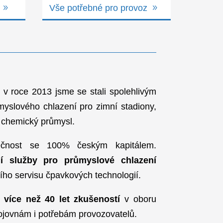
azení glykolem
Kompletní zákonné revize
chy a sněžné jámy
Posouzení stavu technolog
ozní úspory
Školení práce se čpavkem
a poradíme
Vše potřebné pro provoz
společnosti v roce 2013 jsme se stali spolehlivým
oblasti průmyslového chlazení pro zimní stadiony,
ý, výrobní a chemický průmysl.
omá společnost se 100% českým kapitálem.