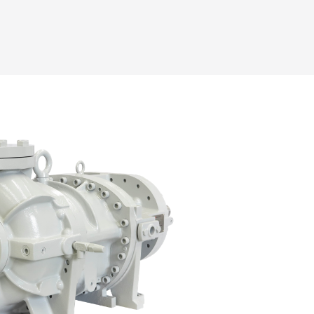
me
kompletní služby pro průmyslové chlazení
ží a vlastního servisu čpavkových technologií.
kamenem je
více než 40 let zkušeností
v oboru
zumíme strojovnám i potřebám provozovatelů.