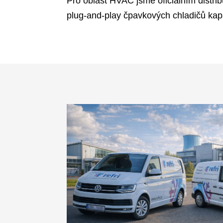
V roce 2021 jsme se stali oficiá
výrobce kompresorů Mayekawa pr
Provádíme dodávky, servis a rev
Pro oblast HVAC jsme oficiálním 
plug-and-play čpavkových chladi