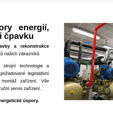
okamžité dispozici technikům a našim zákazníkům
iím.
Naším zájmem nejsou pouze pravidelné p
šíme pravidelnou údržbu, kterou je nejčastěji
výměníků tepla, čpavkových armatur a čerpadel. 
m i nepřímým odparem čpavku a glykolovými rozvo
pory energií,