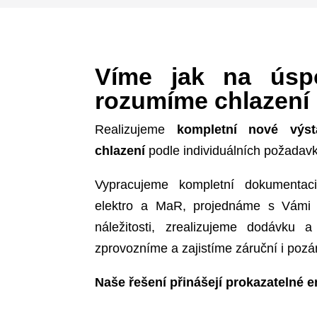
Skladem u nás v Praze držíme k 
Rozumíme čpavkovým technolog
komplexní servisní služby. Ře
kondenzátorů, chladících věží, 
ploch zimních stadionů
s přímý
Víme jak na ús