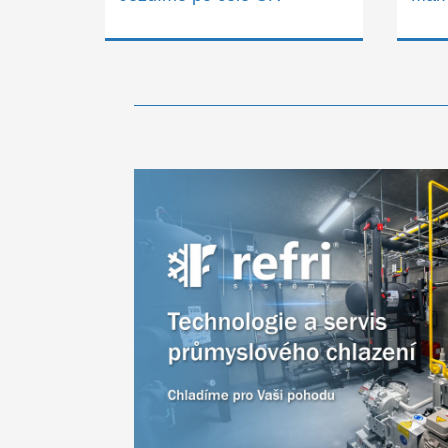
Výměníky tepla, kondenzátory
Náhradní díly a olejové náplně
Jezdíme po celé ČR