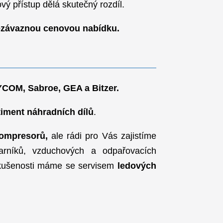
má chlazení fungovat:
ujeme celé zařízení
a odborné znalosti z provozu zimních stadionů,
lékáren, drůbežáren, masokombinátů, mrazíren,
kladů, chemické a průmyslové výroby.
azníky poskytujeme technickou podporu 24/7.
obní a férový přístup dělá skutečný rozdíl.
 nás pro nezávaznou cenovou nabídku.
mpresorů
MYCOM, Sabroe, GEA a Bitzer.