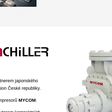
Poskytuje
včetně montá
Základním 
chlazení. Ro