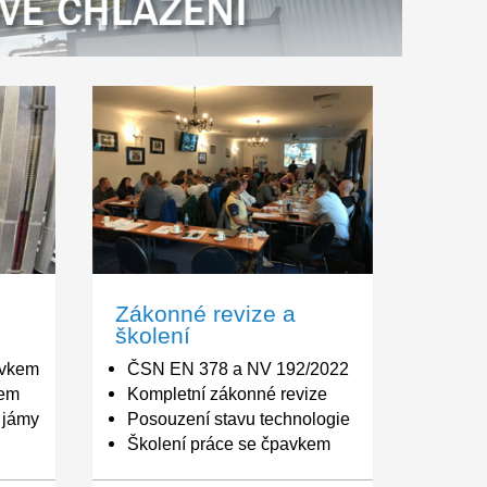
s 30 letou
Zákonné revize a
školení
 chlazení čpavkem
ČSN EN 378 a NV 192/202