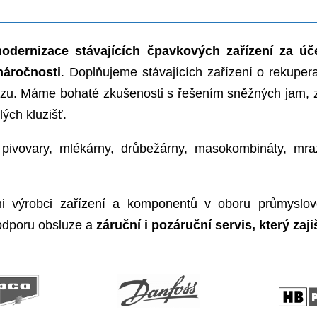
ní i čpavku
 výstavby a rekonstrukce
žadavků našich zákazníků.
taci strojní technologie a
ámi požadované legislativní
ávku a montáž zařízení. Vše
 pozáruční servis zařízení.
elné energetické úspory.
šíme
modernizace stávajících čpavkových zaří